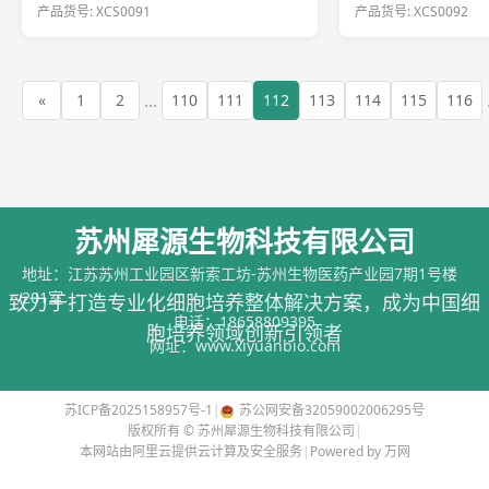
产品货号: XCS0091
产品货号: XCS0092
...
«
1
2
110
111
112
113
114
115
116
苏州犀源生物科技有限公司
地址：江苏苏州工业园区新索工坊-苏州生物医药产业园7期1号楼
201室
致力于打造专业化细胞培养整体解决方案，成为中国细
电话：
18658809395
胞培养领域创新引领者
网址：
www.xiyuanbio.com
苏ICP备2025158957号-1
|
苏公网安备32059002006295号
版权所有 © 苏州犀源生物科技有限公司
|
本网站由阿里云提供云计算及安全服务
|
Powered by 万网