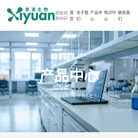
首
关于我
产品中
知识中
联系我
赋能细
胞科研
页
们
心
心
们
产品中心
Product Center