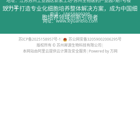
地址：江苏苏州工业园区新索工坊-苏州生物医药产业园7期1号楼
201室
致力于打造专业化细胞培养整体解决方案，成为中国细
电话：
18658809395
胞培养领域创新引领者
网址：
www.xiyuanbio.com
苏ICP备2025158957号-1
|
苏公网安备32059002006295号
版权所有 © 苏州犀源生物科技有限公司
|
本网站由阿里云提供云计算及安全服务
|
Powered by 万网