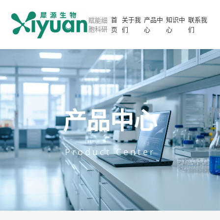
首
关于我
产品中
知识中
联系我
赋能细
胞科研
页
们
心
心
们
产品中心
Product Center