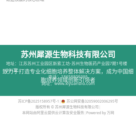
苏州犀源生物科技有限公司
地址：江苏苏州工业园区新索工坊-苏州生物医药产业园7期1号楼
201室
致力于打造专业化细胞培养整体解决方案，成为中国细
电话：
18658809395
胞培养领域创新引领者
网址：
www.xiyuanbio.com
苏ICP备2025158957号-1
|
苏公网安备32059002006295号
版权所有 © 苏州犀源生物科技有限公司
|
本网站由阿里云提供云计算及安全服务
|
Powered by 万网