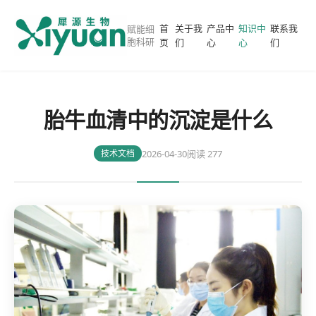
首
关于我
产品中
知识中
联系我
赋能细
胞科研
页
们
心
心
们
胎牛血清中的沉淀是什么
2026-04-30
阅读 277
技术文档