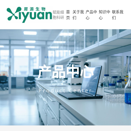
首
关于我
产品中
知识中
联系我
赋能细
胞科研
页
们
心
心
们
产品中心
Product Center