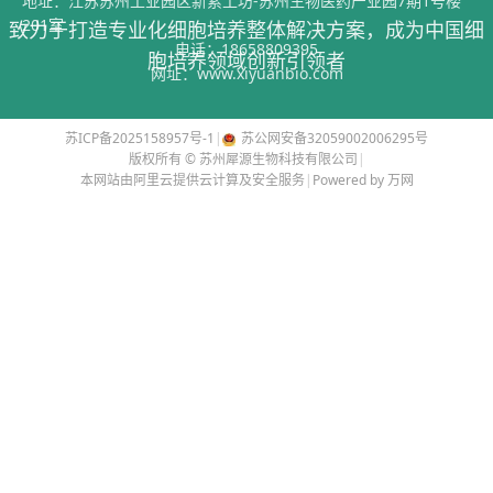
地址：江苏苏州工业园区新索工坊-苏州生物医药产业园7期1号楼
201室
致力于打造专业化细胞培养整体解决方案，成为中国细
电话：
18658809395
胞培养领域创新引领者
网址：
www.xiyuanbio.com
苏ICP备2025158957号-1
|
苏公网安备32059002006295号
版权所有 © 苏州犀源生物科技有限公司
|
本网站由阿里云提供云计算及安全服务
|
Powered by 万网