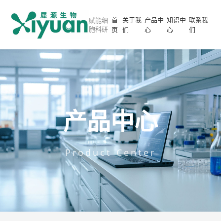
首
关于我
产品中
知识中
联系我
赋能细
胞科研
页
们
心
心
们
产品中心
Product Center