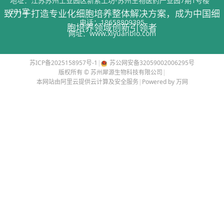
地址：江苏苏州工业园区新索工坊-苏州生物医药产业园7期1号楼
201室
致力于打造专业化细胞培养整体解决方案，成为中国细
电话：
18658809395
胞培养领域创新引领者
网址：
www.xiyuanbio.com
苏ICP备2025158957号-1
|
苏公网安备32059002006295号
版权所有 © 苏州犀源生物科技有限公司
|
本网站由阿里云提供云计算及安全服务
|
Powered by 万网