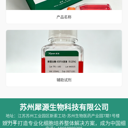
产品名称
辅助试剂
苏州犀源生物科技有限公司
地址：江苏苏州工业园区新索工坊-苏州生物医药产业园7期1号楼
201室
致力于打造专业化细胞培养整体解决方案，成为中国细