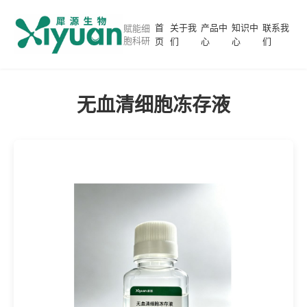
首
关于我
产品中
知识中
联系我
赋能细
胞科研
页
们
心
心
们
无血清细胞冻存液