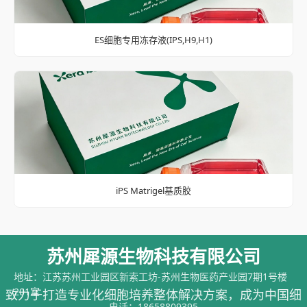
ES细胞专用冻存液(IPS,H9,H1)
iPS Matrigel基质胶
苏州犀源生物科技有限公司
地址：江苏苏州工业园区新索工坊-苏州生物医药产业园7期1号楼
201室
致力于打造专业化细胞培养整体解决方案，成为中国细
电话：
18658809395