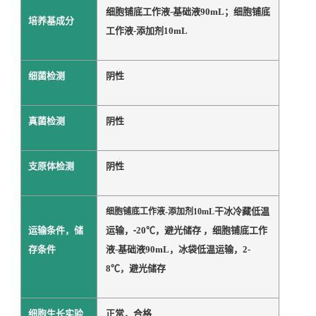
细胞铺底工作液
-基础液90mL；细胞铺底
培养基成分
工作液-添加剂10mL
细菌检测
阴性
真菌检测
阴性
支原体检测
阴性
干冰冷藏低温
细胞铺底工作液-添加剂10mL
-
运输条件，储
运输，
20℃，避光储存 ，
细胞铺底工作
存条件
液
-基础液90mL，冰袋
低温运输，
2-
8℃，避光储存
细胞生长实验
正常，合格