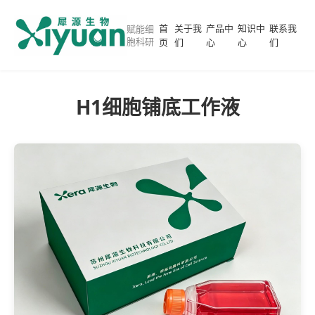
首
关于我
产品中
知识中
联系我
赋能细
胞科研
页
们
心
心
们
H1细胞铺底工作液