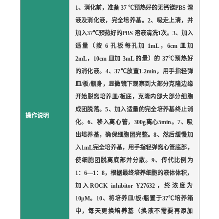
1、消化前，准备 37 ℃预热好的无钙镁PBS 溶
液及消化液，完全培养基。2、吸走上清，并
加入37℃预热好的PBS 溶液清洗1次。3、加入
适量（按 6 孔板每孔加 1mL，6cm 皿加
2mL，10cm 皿加 3mL 的量）的 37℃预热好
的消化液。4、37℃放置1-2min，用手指轻弹
皿/板/瓶身，显微镜下观察到大部分克隆边缘
开始脱离培养皿/板底，克隆内部大部分细胞
成团脱落。5、加入适量的完全培养基终止消
操作说明
化。6、移入离心管，300g离心5min。7、吸
出培养基，确保细胞团完整。8、然后缓慢加
入1mL完全培养基，用手指轻弹离心管底部，
使细胞团脱离底部并分散。9、传代比例为
1：6—1：8，根据最终培养细胞的液体体积，
加入ROCK inhibitor Y27632，终浓度为
10μM。10、将培养皿/板/瓶置于37℃培养箱
中，每天更换培养基（换液不需要再添加