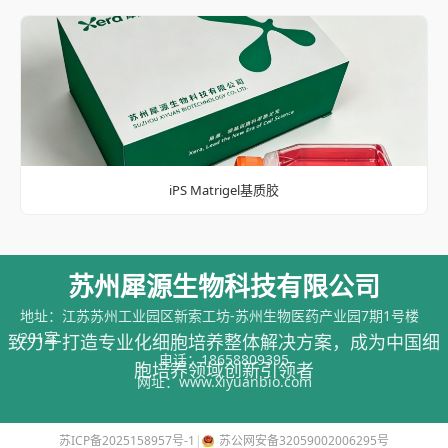
iPS Matrigel基质胶
苏州犀源生物科技有限公司
地址：江苏苏州工业园区新索工坊-苏州生物医药产业园7期1号楼
201室
致力于打造专业化细胞培养整体解决方案，成为中国细
电话：
18658809395
胞培养领域创新引领者
网址：
www.xiyuanbio.com
苏ICP备2025158957号-1
|
苏公网安备32059002006295号