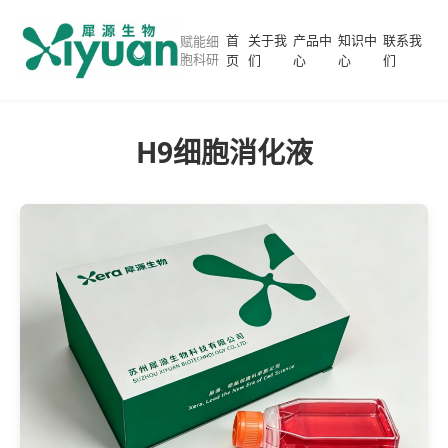
首
关于我
产品中
知识中
联系我
赋能细
胞科研
页
们
心
心
们
H9细胞消化液