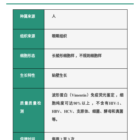
种属来源
人
组织来源
眼眶组织
细胞形态
长梭形细胞样
，不规则细胞样
生长特性
贴壁生长
波形蛋白（
Vimentin）免疫荧光鉴定
，细
质量质量检
胞纯度可达
90%以上
，不含有
HIV-1、
测
HBV、HCV、支原体、细菌、酵母和真菌
等。
倍增时间
每周
2 至
3 次