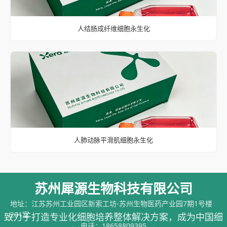
人结肠成纤维细胞永生化
人肺动脉平滑肌细胞永生化
苏州犀源生物科技有限公司
地址：江苏苏州工业园区新索工坊-苏州生物医药产业园7期1号楼
201室
致力于打造专业化细胞培养整体解决方案，成为中国细
电话：
18658809395