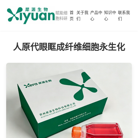
首
关于我
产品中
知识中
联系我
赋能细
胞科研
页
们
心
心
们
人原代眼眶成纤维细胞永生化