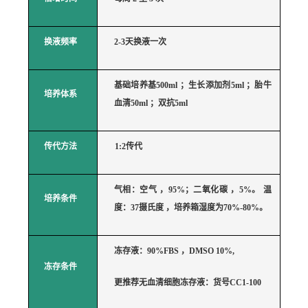
换液频率
2-3天换液一次
基础培养基
500ml
；生长添加剂
5ml
；胎牛
培养体系
血清
50m
l
；双抗
5ml
传代方法
1:2传代
气相：空气
，
95%；二氧化碳
，
5%。 温
培养条件
度：37摄氏度
，培养箱湿度为
70%-80%。
冻存液：
90%FBS
，
DMSO
10%,
冻存条件
更推荐无血清细胞冻存液：货号
CC1-100