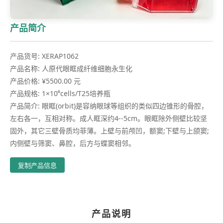
产品简介
产品货号: XERAP1062
产品名称: 人原代眼眶成纤维细胞永生化
产品价格: ¥5500.00 元
产品规格: 1×10⁶cells/T25培养瓶
产品简介: 眼眶(orbit)是容纳眼球等组织的类似四边锥形的骨腔，
左右各一，互相对称。成人眶深约4--5cm。眼眶除外侧壁比较坚
固外，其它三壁骨质均菲薄。上壁与前颅凹，额窦;下壁与上颌窦;
内侧壁与筛窦、鼻腔，后方与蝶窦相邻。
复制产品信息
产品说明