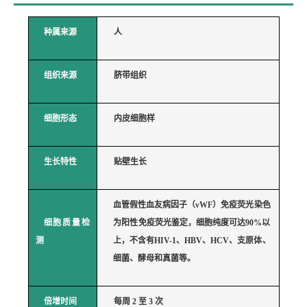
种属来源
人
组织来源
脐带组织
细胞形态
内皮细胞样
生长特性
贴壁生长
血管假性血友病因子（
vWF）免疫荧光染色
细胞
质量检
为阳性免疫荧光鉴定，细胞纯度可达90%以
测
上，不含有HIV-1、HBV、HCV、支原体、
细菌、酵母和真菌等。
倍增时间
每周
2 至 3 次