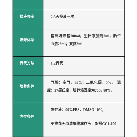
换液频率
2-3天换液一次
基础培养基
500ml；生长添加剂5ml；胎牛
培养体系
血清25ml；双抗5ml
传代方法
1:2传代
气相：空气，
95%；二氧化碳，5%。 温
培养条件
度：37摄氏度，培养箱湿度为70%-80%。
冻存液：
90%FBS，DMSO 10%,
冻存条件
更推荐无血清细胞冻存液：货号
CC1-100