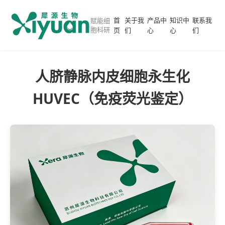
首
关于我
产品中
知识中
联系我
赋能细
胞科研
页
们
心
心
们
人脐静脉内皮细胞永生化
HUVEC（免疫荧光鉴定）