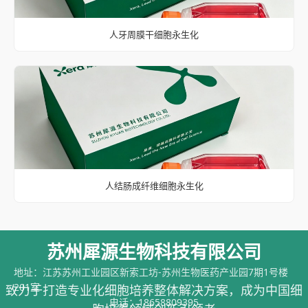
人牙周膜干细胞永生化
人结肠成纤维细胞永生化
苏州犀源生物科技有限公司
地址：江苏苏州工业园区新索工坊-苏州生物医药产业园7期1号楼
201室
致力于打造专业化细胞培养整体解决方案，成为中国细
电话：
18658809395